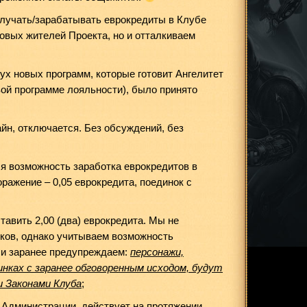
олучать/зарабатывать еврокредиты в Клубе
овых жителей Проекта, но и отталкиваем
ух новых программ, которые готовит Ангелитет
вой программе лояльности), было принято
йн, отключается. Без обсуждений, без
я возможность заработка еврокредитов в
оражение – 0,05 еврокредита, поединок с
авить 2,00 (два) еврокредита. Мы не
ков, однако учитываем возможность
, и заранее предупреждаем:
персонажи,
динках с заранее обговоренным исходом, будут
 Законами Клуба
;
 Администрации, действует на протяжении