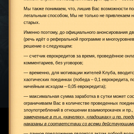
Мы также понимаем, что, лишив Вас возможности п
легальным способом, Мы не только не привлекаем н
старых.
Именно поэтому, до официального анонсирования дв
(речь идёт о реферальной программе и многоуровне
решение о следующем:
— счетчик еврокредитов за время, проведённое онла
комментариев, без уговоров;
— временно, для мотивации жителей Клуба, вводитс
хаотических поединках (победа – 0,1 еврокредита, п
ничейным исходом – 0,05 еврокредита);
— максимальная сумма заработка в сутки может сост
ограничиваем Вас в количестве проведенных поедин
злоупотреблений в отношении взаимопрокачек и пр.
замеченные в т.н. «качелях», «ладошках» и пр. пое
наказаны в соответствии со всеми действующими
— данное предложение является актом доброй воли