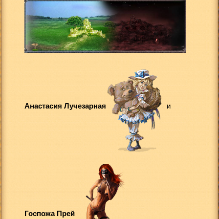
Анастасия Лучезарная
и
Госпожа Прей