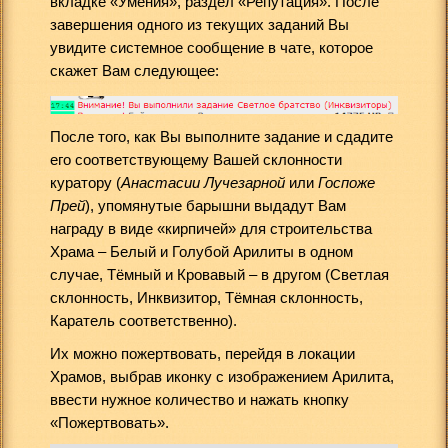
вкладке «Умения», раздел «Репутация». После
завершения одного из текущих заданий Вы
увидите системное сообщение в чате, которое
скажет Вам следующее:
После того, как Вы выполните задание и сдадите
его соответствующему Вашей склонности
куратору (
Анастасии Лучезарной
или
Госпоже
Прей
), упомянутые барышни выдадут Вам
награду в виде «кирпичей» для строительства
Храма – Белый и Голубой Арилиты в одном
случае, Тёмный и Кровавый – в другом (Светлая
склонность, Инквизитор, Тёмная склонность,
Каратель соответственно).
Их можно пожертвовать, перейдя в локации
Храмов, выбрав иконку с изображением Арилита,
ввести нужное количество и нажать кнопку
«Пожертвовать».